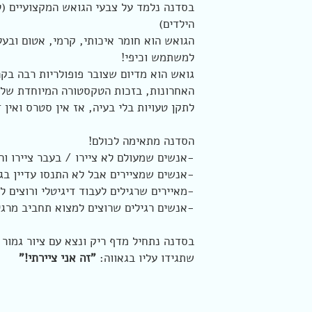
בסדנה נלמד על צבעי הגואש המקצועיים (ל
הילדים)
הגואש הוא חומר איכותי, קרמי, אטום ובעל
למשתמש וכיפי!
גואש הוא מדיום שצובר פופולריות רבה בקר
האחרונות, בזכות הטקסטורה המיוחדת שלו,
לתקן טעויות בלי בעיה, אז אין סטרס ואין 
הסדנה מתאימה לכולם!
-אנשים שמעולם לא ציירו / בעבר ציירו וה
-אנשים שמציירים אבל לא התנסו עדיין בג
-מאיירים שרגילים לעבוד דיגיטלי ורוצים 
-אנשים רגילים שרוצים למצוא תחביב מרג
בסדנה נתחיל מדף ריק ונצא עם ציור גמור 
שתגידו עליו בגאווה:
"זה אני ציירתי!"