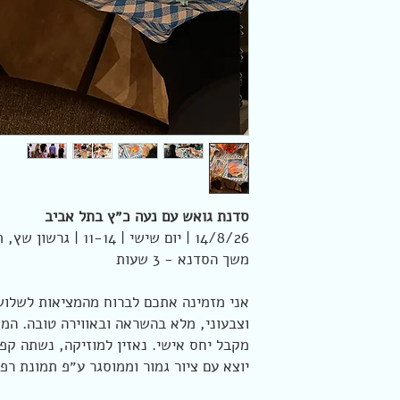
סדנת גואש עם נעה כ״ץ בתל אביב
14/8/26 | יום שישי | 11-14 | גרשון שץ, תל אביב
משך הסדנא - 3 שעות
אני מזמינה אתכם לברוח מהמציאות לשלוש
וצבעוני, מלא בהשראה ובאווירה טובה. המ
מקבל יחס אישי. נאזין למוזיקה, נשתה קפה
יוצא עם ציור גמור וממוסגר ע״פ תמונת רפ