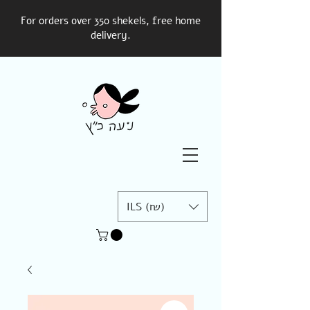
For orders over 350 shekels, free home
delivery.
ILS (₪)