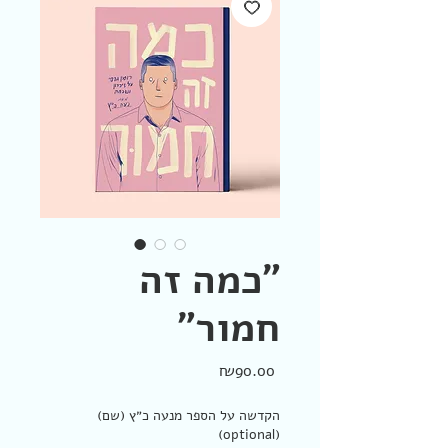
״כמה זה
חמור״
Price
₪90.00
הקדשה על הספר מנעה כ״ץ (שם)
(optional)