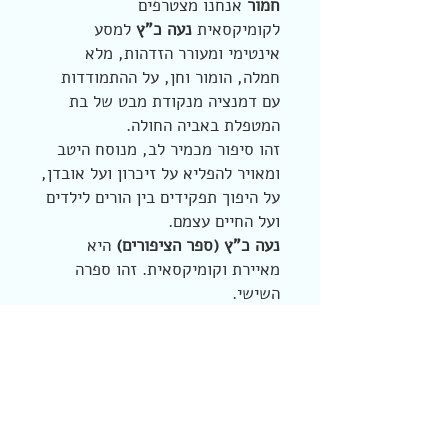
חמור
אנחנו מצטרפים
לקומיקסאית
נעה כ"ץ
למסע
אינטימי ומעורר הזדהות, מלא
חמלה, הומור וחן, על ההתמודדות
עם דמנציה מנקודת מבט של בת
המטפלת באביה החולה.
זהו סיפור מכמיר לב, מנוסח היטב
ומאויר להפליא על זיכרון ועל אובדן,
על היפוך תפקידים בין הורים לילדים
ועל החיים עצמם.
נעה כ"ץ (ספר הציפורים)
היא
מאיירת וקומיקסאית. זהו ספרה
השישי.
מדיניות החזרים
החזרת\החלפת מוצר תוך 14 יום
מדיניות משלוחים
מתאריך הקניה בלבד, כאשר המוצר
חדש ובאריזתו המקורית, לא נעשה